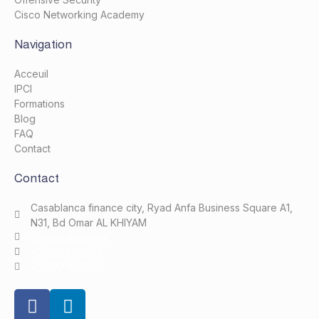
Cisco Networking Academy
Navigation
Acceuil
IPCI
Formations
Blog
FAQ
Contact
Contact
Casablanca finance city, Ryad Anfa Business Square A1,
N31, Bd Omar AL KHIYAM
contact@ipci.ma
+212633125249
+212771105080